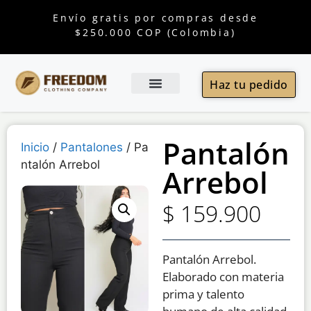
Envío gratis por compras desde
$250.000 COP (Colombia)
Haz tu pedido
Pantalón
Inicio
/
Pantalones
/ Pa
ntalón Arrebol
Arrebol
$
159.900
Pantalón Arrebol.
Elaborado con materia
prima y talento