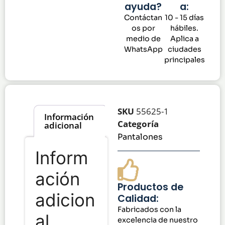
ayuda?
a:
Contáctan
10 - 15 días
os por
hábiles.
medio de
Aplica a
WhatsApp
ciudades
principales
SKU
55625-1
Información
Categoría
adicional
Pantalones
Inform
ación
Productos de
adicion
Calidad:
Fabricados con la
al
excelencia de nuestro