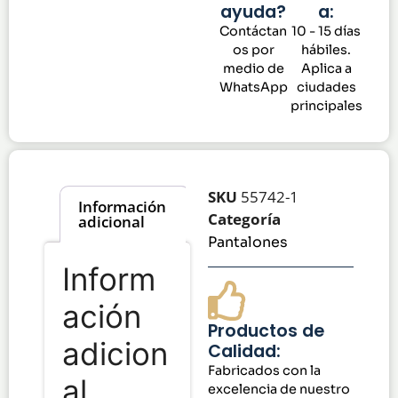
ayuda?
a:
Contáctan
10 - 15 días
os por
hábiles.
medio de
Aplica a
WhatsApp
ciudades
principales
SKU
55742-1
Información
Categoría
adicional
Pantalones
Inform
ación
Productos de
adicion
Calidad:
Fabricados con la
al
excelencia de nuestro