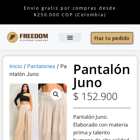
Envío gratis por compras desde
$250.000 COP (Colombia)
Haz tu pedido
Pantalón
Inicio
/
Pantalones
/ Pa
ntalón Juno
Juno
$
152.900
Pantalón Juno.
Elaborado con materia
prima y talento