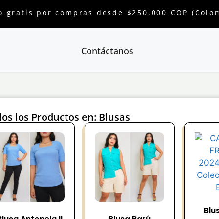
o gratis por compras desde $250.000 COP (Colo
Contáctanos
os los Productos en: Blusas
Blu
Blusa Antonela II
Blusa Barú