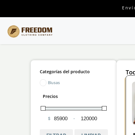
Enví
Tod
Categorías del producto
Blusas
Precios
$
-
Minimum Price
Maximum Price