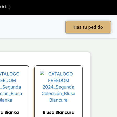
mbia)
Haz tu pedido
sa Bianka
Blusa Blancura