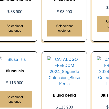
$
$
88.900
$
93.900
Se
Seleccionar
Seleccionar
opciones
opciones
Blusa Isis
$
115.900
Blusa Kenia
Blus
Seleccionar
opciones
$
113.900
$