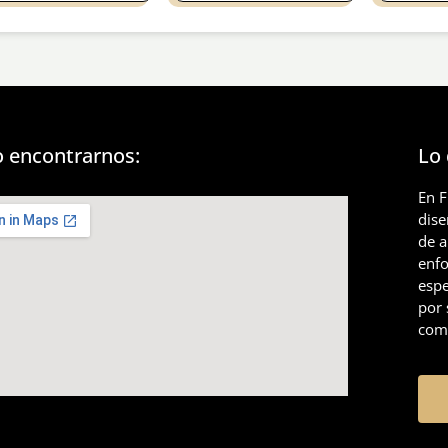
 encontrarnos:
Lo
En 
dis
de a
enfo
espe
por 
comp