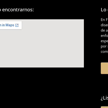
 encontrarnos:
Lo
En 
dis
de a
enfo
espe
por 
comp
¿Li