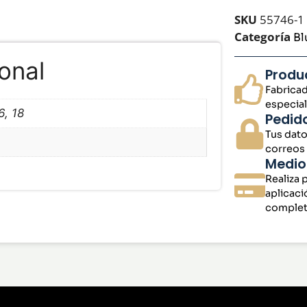
SKU
55746-1
Categoría
Bl
onal
Produ
Fabricad
especial
6, 18
Pedid
Tus dato
correos
Medio
Realiza 
aplicaci
complet