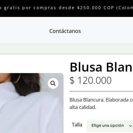
o gratis por compras desde $250.000 COP (Colo
Contáctanos
Blusa Bla
$
120.000
Blusa Blancura. Elaborada 
alta calidad.
Talla